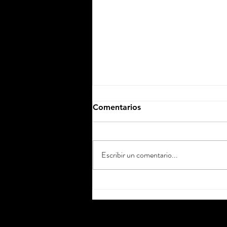
Comentarios
Escribir un comentario...
MBHC participará en la
jornada profesional «2030:
la nueva generación de
cuidados para personas