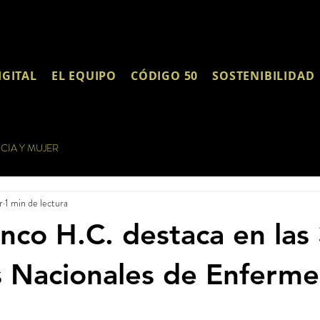
IGITAL
EL EQUIPO
CÓDIGO 50
SOSTENIBILIDAD
CIA Y MUJER
r
1 min de lectura
anco H.C. destaca en las
 Nacionales de Enferme
s