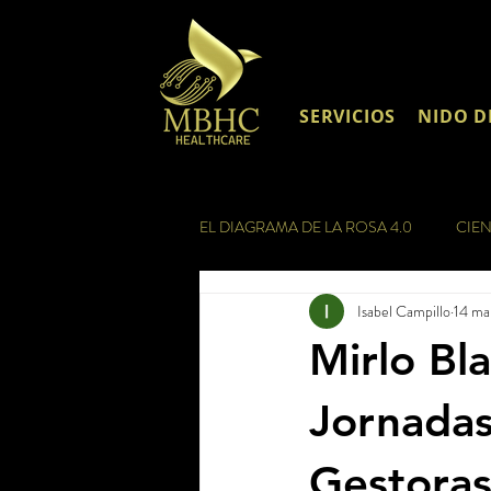
SERVICIOS
NIDO D
EL DIAGRAMA DE LA ROSA 4.0
CIEN
Isabel Campillo
14 ma
Mirlo Bl
Jornadas
Gestora