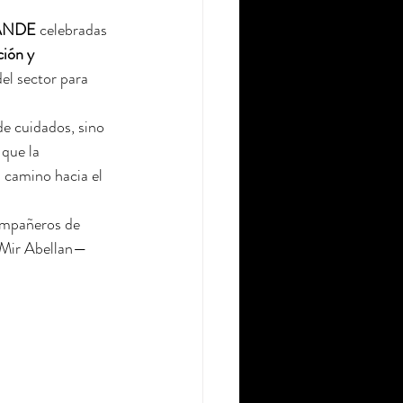
 ANDE
 celebradas 
ión y 
el sector para 
de cuidados, sino 
que la 
 camino hacia el 
compañeros de 
 Mir Abellan— 