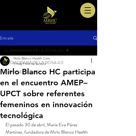
Entrada
EL DIAGRAMA DE LA ROSA 4.0
Mirlo Blanco Health Care
EL DIAGRAMA DE LA ROSA 4.0
5 may
1 min de lectura
Mirlo Blanco HC participa
CIENCIA Y MUJER
en el encuentro AMEP–
UPCT sobre referentes
femeninos en innovación
tecnológica
El pasado 30 de abril, María Eva Pérez 
Martínez, fundadora de Mirlo Blanco Health 