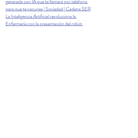
generada con IA que te llamará por teléfono 
para que te vacunes | Sociedad | Cadena SER
La Inteligencia Artificial revoluciona la 
Enfermería con la presentación del robot 
humanoide G1
El pionero robot fuenlabreño de asistencia a 
mayores llegará en 2025 a los centros de día | 
Sociedad | Cadena SER
SaludDigital
IA
Enfermería