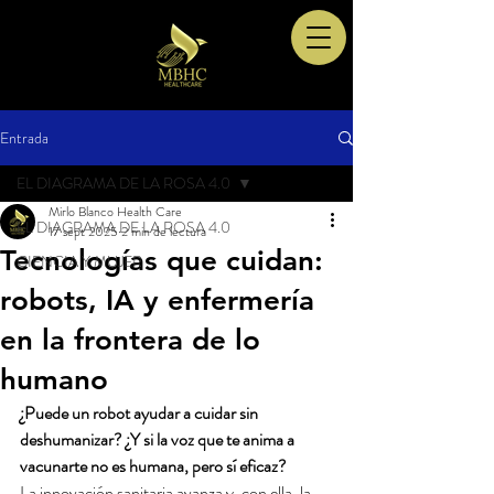
Entrada
EL DIAGRAMA DE LA ROSA 4.0
Mirlo Blanco Health Care
EL DIAGRAMA DE LA ROSA 4.0
17 sept 2025
2 min de lectura
Tecnologías que cuidan:
CIENCIA Y MUJER
robots, IA y enfermería
en la frontera de lo
humano
¿Puede un robot ayudar a cuidar sin 
deshumanizar? ¿Y si la voz que te anima a 
vacunarte no es humana, pero sí eficaz?
La innovación sanitaria avanza y, con ella, la 