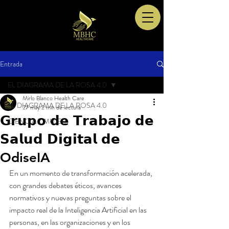
Entrada
EL DIAGRAMA DE LA ROSA 4.0
Mirlo Blanco Health Care
EL DIAGRAMA DE LA ROSA 4.0
27 may
2 min de lectura
𝗚𝗿𝘂𝗽𝗼 𝗱𝗲 𝗧𝗿𝗮𝗯𝗮𝗷𝗼 𝗱𝗲
CIENCIA Y MUJER
𝗦𝗮𝗹𝘂𝗱 𝗗𝗶𝗴𝗶𝘁𝗮𝗹 𝗱𝗲
OdiseIA
En un momento de transformación acelerada, 
con grandes debates éticos, avances 
normativos y nuevas preguntas sobre el 
impacto real de la Inteligencia Artificial en las 
personas, en las organizaciones y en los 